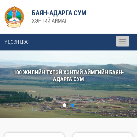
БАЯН-АДАРГА СУМ
ХЭНТИЙ АЙМАГ
ҮНДСЭН ЦЭС
Toggle
navigati
100 ЖИЛИЙН ТҮҮХТЭЙ ХЭНТИЙ АЙМГИЙН БАЯН-
АДАРГА СУМ