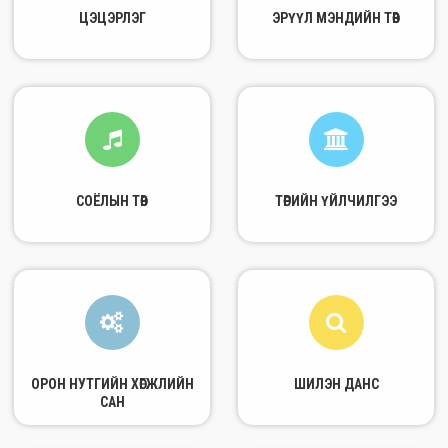
ЦЭЦЭРЛЭГ
ЭРҮҮЛ МЭНДИЙН ТӨВ
СОЁЛЫН ТӨВ
ТӨРИЙН ҮЙЛЧИЛГЭЭ
ОРОН НУТГИЙН ХӨГЖЛИЙН
ШИЛЭН ДАНС
САН