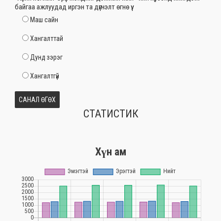
байгаа ажлуудад иргэн та дүгнэлт өгнө үү.
Маш сайн
Хангалттай
Дунд зэрэг
Хангалтгүй
СТАТИСТИК