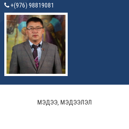
+(976) 98819081
МЭДЭЭ, МЭДЭЭЛЭЛ
Дотоод хяналтын багийн ажиллах журам,
ХУДАЛДАН АВАХ АЖИЛЛАГААНЫ ТӨЛӨВЛӨГӨӨ
СУМЫН ЗАСАГ ДАРГЫН ЗАХИРАМЖ