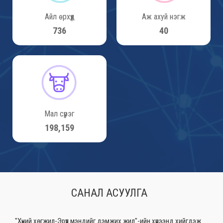
Айл өрхүүд
Аж ахуй нэгж
786
43
Мал сүрэг
211,558
САНАЛ АСУУЛГА
"Хүний хөгжил-Эрүүл мэндийг дэмжих жил"-ийн хүрээнд хийгдэж