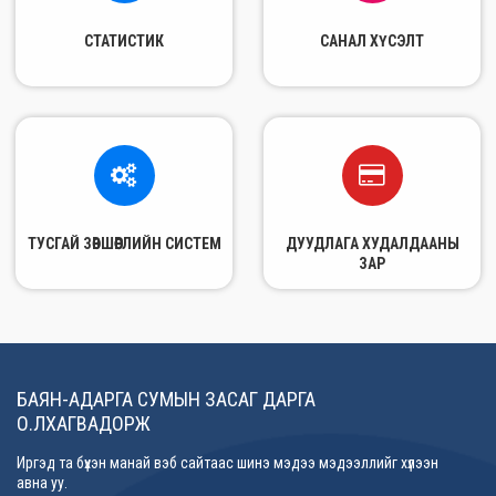
СТАТИСТИК
САНАЛ ХҮСЭЛТ
ТУСГАЙ ЗӨВШӨӨРЛИЙН СИСТЕМ
ДУУДЛАГА ХУДАЛДААНЫ
ЗАР
БАЯН-АДАРГА СУМЫН ЗАСАГ ДАРГА
О.ЛХАГВАДОРЖ
Иргэд та бүхэн манай вэб сайтаас шинэ мэдээ мэдээллийг хүлээн
авна уу.