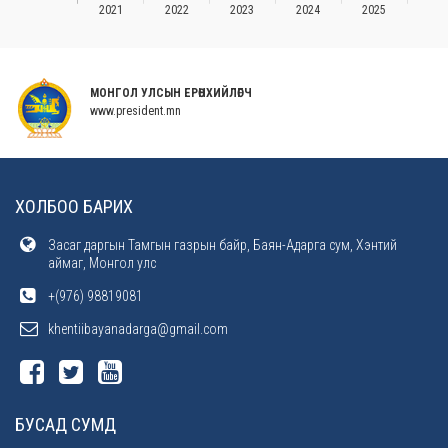
МОНГОЛ УЛСЫН ЕРӨНХИЙЛӨГЧ
www.president.mn
ХОЛБОО БАРИХ
Засаг даргын Тамгын газрын байр, Баян-Адарга сум, Хэнтий
аймаг, Монгол улс
+(976) 98819081
khentiibayanadarga@gmail.com
БУСАД СУМД