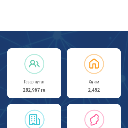
Засаг даргын Тамгын газрын Тушаал
Газар нутаг
Хүн ам
302,100
га
2,618