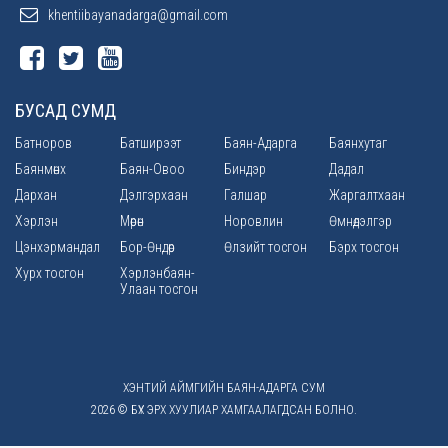
khentiibayanadarga@gmail.com
БУСАД СУМД
Батноров
Батширээт
Баян-Адарга
Баянхутаг
Баянмөнх
Баян-Овоо
Биндэр
Дадал
Дархан
Дэлгэрхаан
Галшар
Жаргалтхаан
Хэрлэн
Мөрөн
Норовлин
Өмнөдэлгэр
Цэнхэрмандал
Бор-Өндөр
Өлзийт тосгон
Бэрх тосгон
Хурх тосгон
Хэрлэнбаян-
Улаан тосгон
ХЭНТИЙ АЙМГИЙН БАЯН-АДАРГА СУМ
2026 © БҮХ ЭРХ ХУУЛИАР ХАМГААЛАГДСАН БОЛНО.