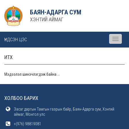
БАЯН-АДАРГА СУМ
ХЭНТИЙ АЙМАГ
ҮНДСЭН ЦЭС
Toggle
navigati
ИТХ
Мэдээлэл шинэчлэгдэж байна ...
ХОЛБОО БАРИХ
Засаг даргын Тамгын газрын байр, Баян-Адарга сум, Хэнтий
аймаг, Монгол улс
+(976) 98819081