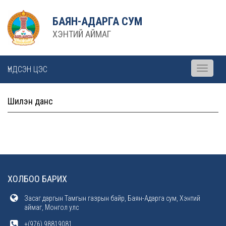
БАЯН-АДАРГА СУМ
ХЭНТИЙ АЙМАГ
ҮНДСЭН ЦЭС
Toggle
navigati
Шилэн данс
ХОЛБОО БАРИХ
Засаг даргын Тамгын газрын байр, Баян-Адарга сум, Хэнтий
аймаг, Монгол улс
+(976) 98819081