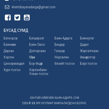
khentiibayanadarga@gmail.com
БУСАД СУМД
Батноров
Батширээт
Баян-Адарга
Баянхутаг
Баянмөнх
Баян-Овоо
Биндэр
Дадал
Дархан
Дэлгэрхаан
Галшар
Жаргалтхаан
Хэрлэн
Мөрөн
Норовлин
Өмнөдэлгэр
Цэнхэрмандал
Бор-Өндөр
Өлзийт тосгон
Бэрх тосгон
Хурх тосгон
Хэрлэнбаян-
Улаан тосгон
ХЭНТИЙ АЙМГИЙН БАЯН-АДАРГА СУМ
2026 © БҮХ ЭРХ ХУУЛИАР ХАМГААЛАГДСАН БОЛНО.