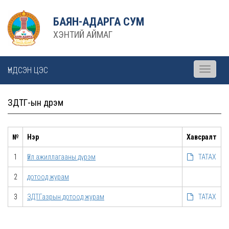
БАЯН-АДАРГА СУМ
ХЭНТИЙ АЙМАГ
ҮНДСЭН ЦЭС
Toggle
navigati
ЗДТГ-ын дүрэм
№
Нэр
Хавсралт
1
Үйл ажиллагааны дүрэм
ТАТАХ
2
дотоод журам
3
ЗДТГазрын дотоод журам
ТАТАХ