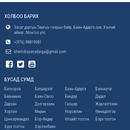
ХОЛБОО БАРИХ
Засаг даргын Тамгын газрын байр, Баян-Адарга сум, Хэнтий
аймаг, Монгол улс
+(976) 98819081
khentiibayanadarga@gmail.com
БУСАД СУМД
Батноров
Батширээт
Баян-Адарга
Баянхутаг
Баянмөнх
Баян-Овоо
Биндэр
Дадал
Дархан
Дэлгэрхаан
Галшар
Жаргалтхаан
Хэрлэн
Мөрөн
Норовлин
Өмнөдэлгэр
Цэнхэрмандал
Бор-Өндөр
Өлзийт тосгон
Бэрх тосгон
Хурх тосгон
Хэрлэнбаян-