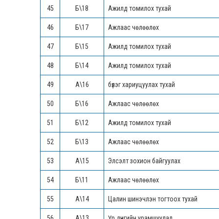
45
Б\18
Ажилд томилох тухай
46
Б\17
Ажлаас чөлөөлөх
47
Б\15
Ажилд томилох тухай
48
Б\14
Ажилд томилох тухай
49
А\16
бүлэг хариуцуулах тухай
50
Б\16
Ажлаас чөлөөлөх
51
Б\12
Ажилд томилох тухай
52
Б\13
Ажлаас чөлөөлөх
53
А\15
Элсэлт зохион байгуулах
54
Б\11
Ажлаас чөлөөлөх
55
А\14
Цалин шинэчлэн тогтоох тухай
56
А\13
Үр дүнгийн урамшуулал