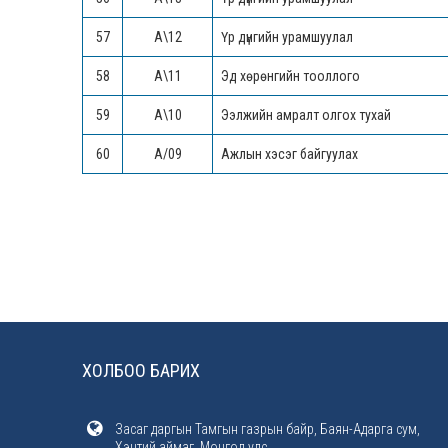
57
А\12
Үр дүнгийн урамшуулал
58
А\11
Эд хөрөнгийн тооллого
59
А\10
Ээлжийн амралт олгох тухай
60
A/09
Ажлын хэсэг байгуулах
ХОЛБОО БАРИХ
Засаг даргын Тамгын газрын байр, Баян-Адарга сум,
Хэнтий аймаг, Монгол улс