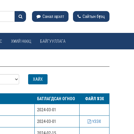
Санал хүсэлт
Сайтын бүтэц
С
ХҮНИЙ НӨӨЦ
БАЙГУУЛЛАГА
БАТЛАГДСАН ОГНОО
ФАЙЛ ҮЗЭХ
2024-03-01
2024-03-01
ҮЗЭХ
2024-02-15