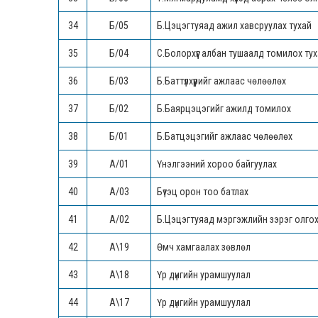
34
Б/05
Б.Цэцэгтуяад ажил хавсруулах тухай
35
Б/04
С.Болорхүүг албан тушаалд томилох ту
36
Б/03
Б.Баттүлхүүрийг ажлаас чөлөөлөх
37
Б/02
Б.Баярцэцэгийг ажилд томилох
38
Б/01
Б.Батцэцэгийг ажлаас чөлөөлөх
39
А/01
Үнэлгээний хороо байгуулах
40
А/03
Бүтэц орон тоо батлах
41
А/02
Б.Цэцэгтуяад мэргэжлийн зэрэг олгох
42
А\19
Өмч хамгаалах зөвлөл
43
А\18
Үр дүнгийн урамшуулал
44
А\17
Үр дүнгийн урамшуулал