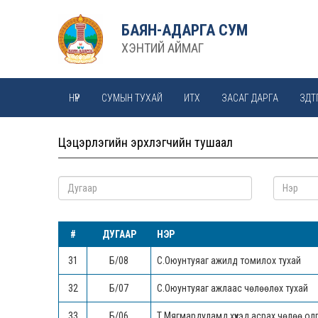
БАЯН-АДАРГА СУМ
ХЭНТИЙ АЙМАГ
НҮҮР
СУМЫН ТУХАЙ
ИТХ
ЗАСАГ ДАРГА
ЗДТ
МОНГОЛ ХАТДЫН ӨРГӨӨ
Цэцэрлэгийн эрхлэгчийн тушаал
#
ДУГААР
НЭР
31
Б/08
С.Оюунтуяаг ажилд томилох тухай
32
Б/07
С.Оюунтуяаг ажлаас чөлөөлөх тухай
33
Б/06
Т.Мягмардуламд хүүхэд асрах чөлөө ол