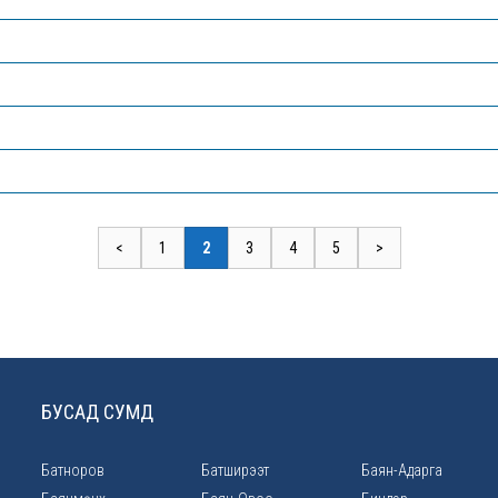
<
1
2
3
4
5
>
БУСАД СУМД
Батноров
Батширээт
Баян-Адарга