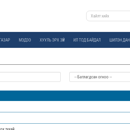
ГАЗАР
МЭДЭЭ
ХУУЛЬ ЭРХ ЗҮЙ
ИЛ ТОД БАЙДАЛ
ШИЛЭН ДАН
гох тухай