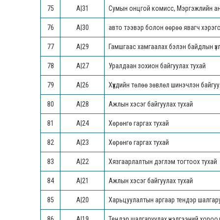
75
А|31
Сумын онцгой комисс, Мэргэжлийн анги
76
А|30
авто тээвэр болон өөрөө явагч хэрэгс
77
А|29
Гамшгаас хамгаалах бэлэн байдлын үзл
78
А|27
Уралдаан зохион байгуулах тухай
79
А|26
Хүүхдийн төлөө зөвлөл шинэчлэн байгуу
80
А|28
Ажлын хэсэг байгуулах тухай
81
А|24
Хөрөнгө гаргах тухай
82
А|23
Хөрөнгө гаргах тухай
83
А|22
Хязгаарлалтын дэглэм тогтоох тухай
84
А|21
Ажлын хэсэг байгуулах тухай
85
А|20
Харьцуулалтын аргаар тендэр шалгару
86
А|19
Тендэр шалгаруулах үнэлгээний хороо