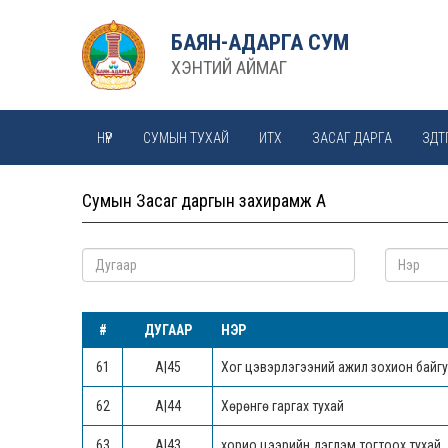
БАЯН-АДАРГА СУМ
ХЭНТИЙ АЙМАГ
НҮҮР
СУМЫН ТУХАЙ
ИТХ
ЗАСАГ ДАРГА
ЗДТ
МОНГОЛ ХАТДЫН ӨРГӨӨ
Сумын Засаг даргын захирамж А
#
ДУГААР
НЭР
61
А|45
Хог цэвэрлэгээний ажил зохион байгу
62
А|44
Хөрөнгө гаргах тухай
63
А|43
хорио цээрийн дэглэм тогтоох тухай