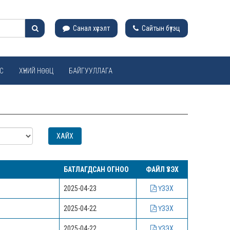
Санал хүсэлт
Сайтын бүтэц
С
ХҮНИЙ НӨӨЦ
БАЙГУУЛЛАГА
БАТЛАГДСАН ОГНОО
ФАЙЛ ҮЗЭХ
2025-04-23
ҮЗЭХ
2025-04-22
ҮЗЭХ
2025-04-22
ҮЗЭХ