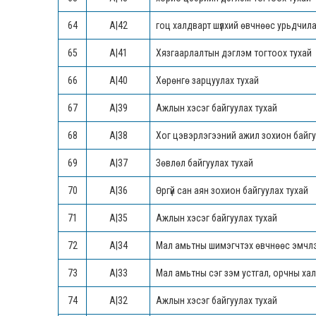
64
А|42
гоц халдварт шүлхий өвчнөөс урьдчил
65
А|41
Хязгаарлалтын дэглэм тогтоох тухай
66
А|40
Хөрөнгө зарцуулах тухай
67
А|39
Ажлын хэсэг байгуулах тухай
68
А|38
Хог цэвэрлэгээний ажил зохион байгу
69
А|37
Зөвлөл байгуулах тухай
70
А|36
Өргүй сан аян зохион байгуулах тухай
71
А|35
Ажлын хэсэг байгуулах тухай
72
А|34
Мал амьтны шимэгчтэх өвчнөөс эмчлэ
73
А|33
Мал амьтны сэг зэм устгал, орчны хал
74
А|32
Ажлын хэсэг байгуулах тухай