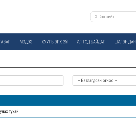
ГАЗАР
МЭДЭЭ
ХУУЛЬ ЭРХ ЗҮЙ
ИЛ ТОД БАЙДАЛ
ШИЛЭН ДАН
улах тухай