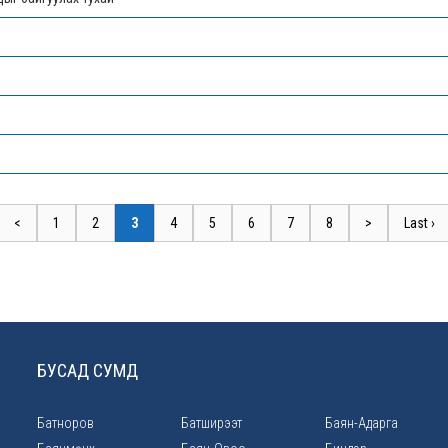
<
1
2
3
4
5
6
7
8
>
Last ›
БУСАД СУМД
Батноров
Батширээт
Баян-Адарга