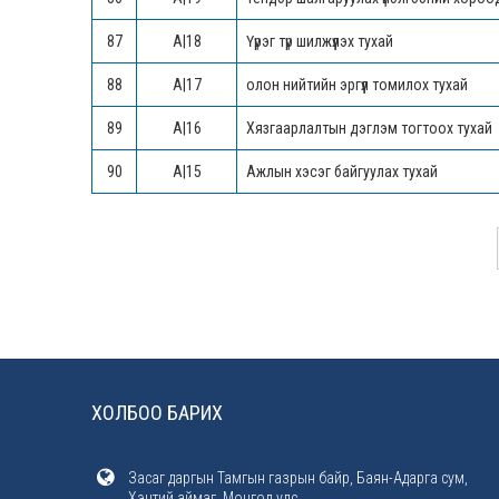
87
А|18
Үүрэг түр шилжүүлэх тухай
88
А|17
олон нийтийн эргүүл томилох тухай
89
А|16
Хязгаарлалтын дэглэм тогтоох тухай
90
А|15
Ажлын хэсэг байгуулах тухай
ХОЛБОО БАРИХ
Засаг даргын Тамгын газрын байр, Баян-Адарга сум,
Хэнтий аймаг, Монгол улс