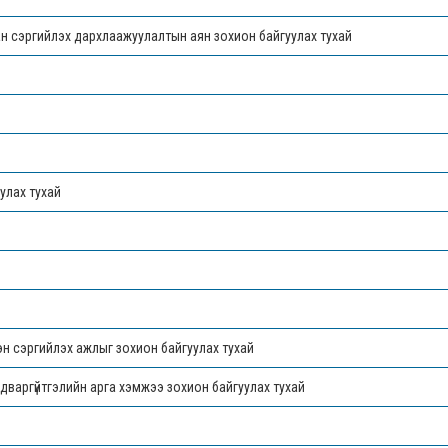
ан сэргийлэх дархлаажуулалтын аян зохион байгуулах тухай
улах тухай
н сэргийлэх ажлыг зохион байгуулах тухай
дваргүйтгэлийн арга хэмжээ зохион байгуулах тухай