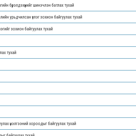
йн бүрэлдэхүүнийг шинэчлэн батлах тухай
лийн урьдчилсан үзлэг зохион байгуулах тухай
эгийг зохион байгуулах тухай
лах тухай
улах үнэлгээний хороодыг байгуулах тухай
дыг байгуулах тухай